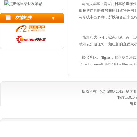
马氏贝基本上是采用日本珍珠养殖
细腻薄而且略微弯曲的自然特色用
与形状丰富多样，所以组合起来也
友情链接
按纽扣大小分：6.5#、8#、9#、10#
就可以知道任何一颗纽扣的直径大小
根据单位L（lignes，此词源自法语）：由1
14L=8.75mm=0.344” / 16L=10mm=0.
版权所有 （C）2006-2012
徐闻县
Tel/Fax:02
粤I