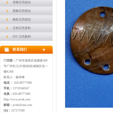
塔螺贝壳纽扣
黑蝶贝壳纽扣
鲍鱼贝壳纽扣
天然贝壳原料
DIY 贝壳配料
联系我们
门市部：
广州市海珠区瑞康路389
号广州长江(中国)轻纺城南区负一
楼K368
联系人：杨伟锋
电话 ：
020-89777490
手机：
13719340347
传真：
020-89777490
Http://www.jwnk.com
邮箱：
jwnk@sina.com
QQ：
327275586