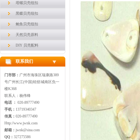
塔螺贝壳纽扣
黑蝶贝壳纽扣
鲍鱼贝壳纽扣
天然贝壳原料
DIY 贝壳配料
联系我们
门市部：
广州市海珠区瑞康路389
号广州长江(中国)轻纺城南区负一
楼K368
联系人：杨伟锋
电话 ：
020-89777490
手机：
13719340347
传真：
020-89777490
Http://www.jwnk.com
邮箱：
jwnk@sina.com
QQ：
327275586