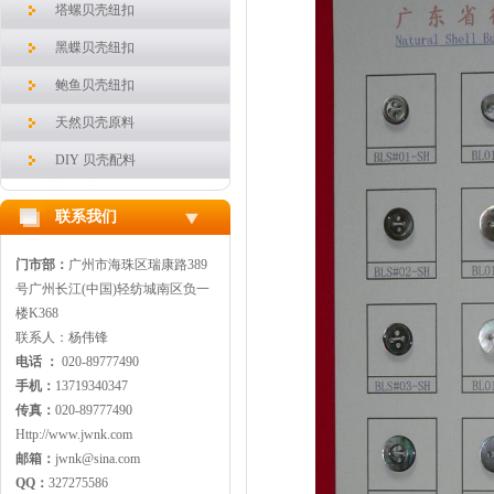
塔螺贝壳纽扣
黑蝶贝壳纽扣
鲍鱼贝壳纽扣
天然贝壳原料
DIY 贝壳配料
联系我们
门市部：
广州市海珠区瑞康路389
号广州长江(中国)轻纺城南区负一
楼K368
联系人：杨伟锋
电话 ：
020-89777490
手机：
13719340347
传真：
020-89777490
Http://www.jwnk.com
邮箱：
jwnk@sina.com
QQ：
327275586